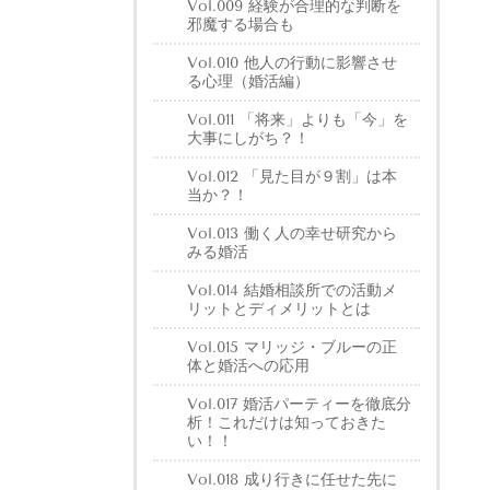
Vol.009 経験が合理的な判断を
邪魔する場合も
Vol.010 他人の行動に影響させ
る心理（婚活編）
Vol.011 「将来」よりも「今」を
大事にしがち？！
Vol.012 「見た目が９割」は本
当か？！
Vol.013 働く人の幸せ研究から
みる婚活
Vol.014 結婚相談所での活動メ
リットとディメリットとは
Vol.015 マリッジ・ブルーの正
体と婚活への応用
Vol.017 婚活パーティーを徹底分
析！これだけは知っておきた
い！！
Vol.018 成り行きに任せた先に