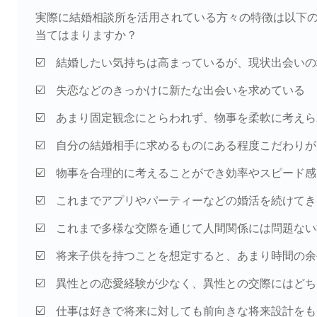
実際に結婚相談所を活用されている方々の特徴は以下
当てはまりますか？
☑️ 結婚したい気持ちは高まっているが、現状出会い
☑️ 失恋などのきっかけに新たな出会いを求めている
☑️ あまり固定観念にとらわれず、物事を柔軟に考え
☑️ 自分の結婚相手に求めるものにある程度こだわり
☑️ 物事を合理的に考えることができ効率やスピード
☑️ これまでアプリやパーティーなどの婚活を続けて
☑️ これまで多様な交際を通じて人間関係には問題な
☑️ 将来子供を持つことを想定すると、あまり時間の
☑️ 異性との恋愛経験が少なく、異性との交際にはど
☑️ 仕事は好きで将来に対しても前向きな将来設計を