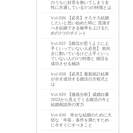
のうちに好意を抱いてしまう女
性に共通している5つの特徴とは
Vol.026 【必見】そろそろ結婚
したいと思い始めた時に 意識す
べき結婚できる確率を上げるた
めの5つのポイント
Vol.027 【婚活が思うように上
手くいっていない人必見】 前向
きに動いているけど上手くいっ
ていない人の5つ特徴と 婚活を
成功させる秘訣
Vol.028 【必見】最新統計結果
が示す成功する婚活の方程式と
は
Vol.029 【徹底分析】成婚白書
2022から見えてくる婚活の今と
結婚相談所の実力
Vol.030 幸せな結婚のために大
切な「年収」条件を満たすため
に今すぐにすべきこと