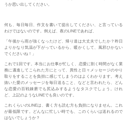
うか思い出してください。
何も、毎日毎日、作文を書いて提出してください、と言っている
わけではないのです。例えば、夜のLINEであれば、
「午後から雨が強くなったけど、帰り道は大丈夫でしたか？昨日
よりかなり気温が下がっているから、暖かくして、風邪ひかない
でくださいね！」
これで1回です。本当にお仕事が忙しく、恋愛に割く時間がなく業
務に邁進してこられた方にとって、異性と日々メッセージのやり
取りをすることを負担に感じてしまうのはよくわかります。考え
抜いた愛のメッセージを毎日送ること、などと言われたら、どん
な恋愛の百戦錬磨でも尻込みするようなタスクでしょう。けれ
ど、上記のようなLINEでも良いのです。
これくらいのLINEは、書く方も読む方も負担になりません。これ
が最低限です。どんなに忙しい時でも、このくらいは送れるので
はないでしょうか？