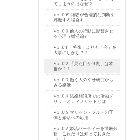
てしまうのはなぜ？
Vol.009 経験が合理的な判断を
邪魔する場合も
Vol.010 他人の行動に影響させ
る心理（婚活編）
Vol.011 「将来」よりも「今」を
大事にしがち？！
Vol.012 「見た目が９割」は本
当か？！
Vol.013 働く人の幸せ研究から
みる婚活
Vol.014 結婚相談所での活動メ
リットとディメリットとは
Vol.015 マリッジ・ブルーの正
体と婚活への応用
Vol.017 婚活パーティーを徹底分
析！これだけは知っておきた
い！！