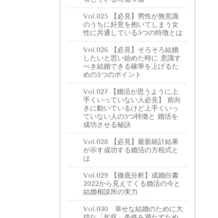
Vol.025 【必見】男性が無意識
のうちに好意を抱いてしまう女
性に共通している5つの特徴とは
Vol.026 【必見】そろそろ結婚
したいと思い始めた時に 意識す
べき結婚できる確率を上げるた
めの5つのポイント
Vol.027 【婚活が思うように上
手くいっていない人必見】 前向
きに動いているけど上手くいっ
ていない人の5つ特徴と 婚活を
成功させる秘訣
Vol.028 【必見】最新統計結果
が示す成功する婚活の方程式と
は
Vol.029 【徹底分析】成婚白書
2022から見えてくる婚活の今と
結婚相談所の実力
Vol.030 幸せな結婚のために大
切な「年収」条件を満たすため