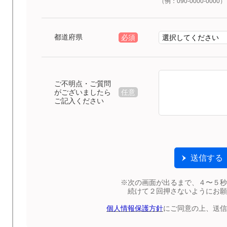
（例：090-0000-0000）
都道府県
必須
ご不明点・ご質問
がございましたら
任意
ご記入ください
※次の画面が出るまで、４〜５秒
続けて２回押さないようにお願
個人情報保護方針
にご同意の上、送信